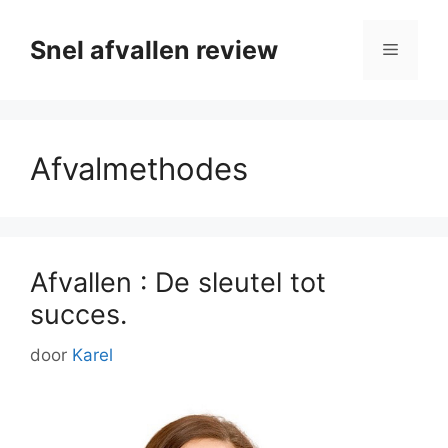
Ga
naar
Snel afvallen review
Menu
de
inhoud
Afvalmethodes
Afvallen : De sleutel tot
succes.
door
Karel