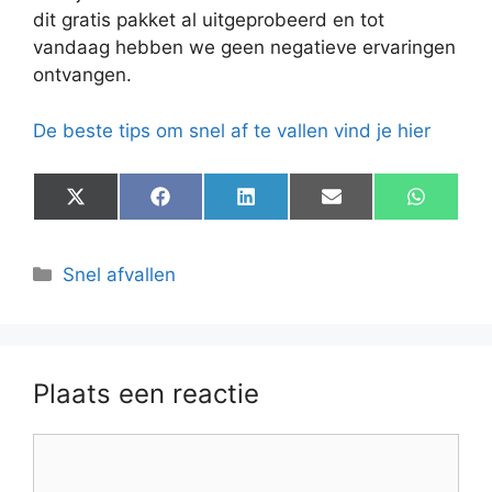
dit gratis pakket al uitgeprobeerd en tot
vandaag hebben we geen negatieve ervaringen
ontvangen.
De beste tips om snel af te vallen vind je hier
Share
Share
Share
Share
Share
on
on
on
on
on
X
Facebook
LinkedIn
Email
WhatsA
(Twitter)
Categorieën
Snel afvallen
Plaats een reactie
Reactie