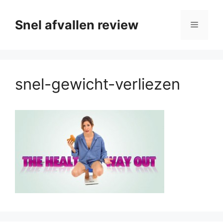
Ga
naar
Snel afvallen review
Menu
de
inhoud
snel-gewicht-verliezen