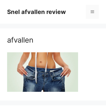
Ga
naar
Snel afvallen review
Menu
de
inhoud
afvallen